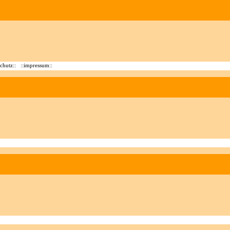
chutz::
::impressum::