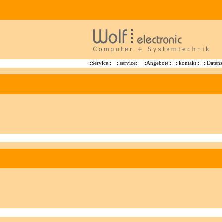
::Service::
::service::
::Angebote::
::kontakt::
::Datens